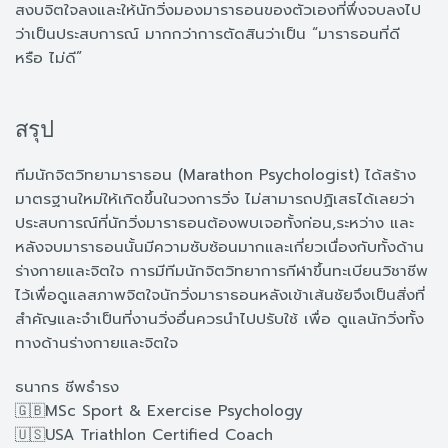
สงบจิตใจลงและให้นักวิ่งมองมาราธอนของตัวเองที่พึ่งจบลงไป
ว่าเป็นประสบการณ์ มากกว่าการตัดสินว่าเป็น “มาราธอนที่ดี
หรือ ไม่ดี”
สรุป
ทีมนักจิตวิทยามาราธอน (Marathon Psychologist) ได้สร้าง
มาตรฐานใหม่ให้เกิดขึ้นในวงการวิ่ง ไม่สามารถปฏิเสธได้เลยว่า
ประสบการณ์ที่นักวิ่งมาราธอนต้องพบเจอทั้งก่อน,ระหว่าง และ
หลังจบมาราธอนนั้นมีความซับซ้อนมากและเกี่ยวเนื่องกับทั้งด้าน
ร่างกายและจิตใจ การมีทีมนักจิตวิทยาการกีฬาขึ้นทะเบียนวิชาชีพ
ไว้เพื่อดูแลสภาพจิตใจนักวิ่งมาราธอนหลังเข้าเส้นชัยจึงเป็นสิ่งที่
สำคัญและจำเป็นที่งานวิ่งอื่นควรนำไปปรับใช้ เพื่อ ดูแลนักวิ่งทั้ง
ทางด้านร่างกายและจิตใจ
ธนากร ชีพธำรง
🇬🇧MSc Sport & Exercise Psychology
🇺🇸USA Triathlon Certified Coach