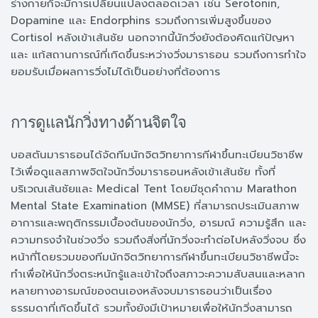
ร่างกายก็จะมีการเปลี่ยนแปลงตลอดเวลา เช่น Serotonin,
Dopamine และ Endorphins รวมถึงการเพิ่มสูงขึ้นของ
Cortisol หลังเข้าเส้นชัย นอกจากนี้นักวิ่งยังต้องคิดแก้ปัญหา
และ แก้สถานการณ์ที่เกิดขึ้นระหว่างวิ่งมาราธอน รวมถึงการทำใจ
ยอมรับเมื่อผลการวิ่งไม่ได้เป็นอย่างที่ต้องการ
การดูแลนักวิ่งทางด้านจิตใจ
บอสตันมาราธอนได้จัดทีมนักจิตวิทยาการกีฬาขึ้นทะเบียนวิชาชีพ
ไว้เพื่อดูแลสภาพจิตใจนักวิ่งมาราธอนหลังเข้าเส้นชัย ทั้งที่
บริเวณเส้นชัยและ Medical Tent โดยมีชุดคำถาม Marathon
Mental State Examination (MMSE) ที่สามารถประเมินสภาพ
อาการและพฤติกรรมเบื้องต้นของนักวิ่ง, อารมณ์ ความรู้สึก และ
ความทรงจำในช่วงวิ่ง รวมถึงสิ่งที่นักวิ่งจะทำต่อไปหลังวิ่งจบ ซึ่ง
หน้าที่โดยรวมของทีมนักจิตวิทยาการกีฬาขึ้นทะเบียนวิชาชีพนี้จะ
ทำเพื่อให้นักวิ่งตระหนักรู้และเข้าใจถึงสภาวะความสับสนและหลาก
หลายทางอารมณ์ของตนเองหลังจบมาราธอนว่าเป็นเรื่อง
ธรรมดาที่เกิดขึ้นได้ รวมทั้งยังมีเป้าหมายเพื่อให้นักวิ่งสามารถ