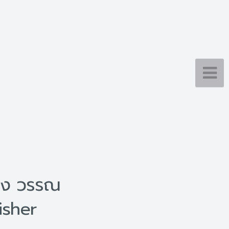
ญิง วรรณ
isher