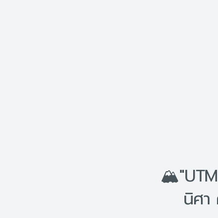
🏔"UTMB
นิศา