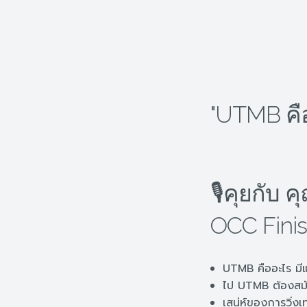
"UTMB คื
🎙คุยกับ 
OCC Fini
UTMB คืออะไร มีแ
ไป UTMB ต้องสมัค
เสน่ห์ของการวิ่ง