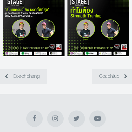
Coachchang
Coachluc