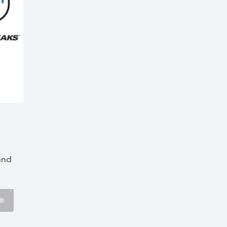
and
e