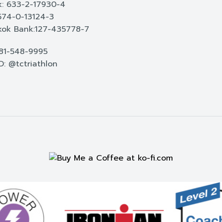
: 633-2-17930-4
574-0-13124-3
ok Bank:127-435778-7
081-548-9995
ID: @tctriathlon