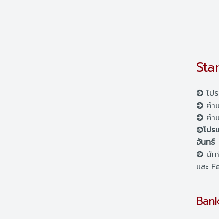
Sta
โปร
คำแ
คำแ
โปรแ
จันทร์
นักก
และ Fe
Bank